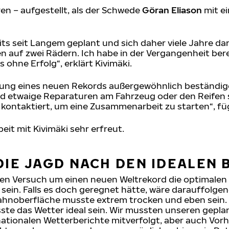
ren – aufgestellt, als der Schwede
Göran Eliason
mit ei
ts seit Langem geplant und sich daher viele Jahre dar
en auf zwei Rädern. Ich habe in der Vergangenheit be
 ohne Erfolg“, erklärt Kivimäki.
llung eines neuen Rekords außergewöhnlich beständige
und etwaige Reparaturen am Fahrzeug oder den Reifen
kontaktiert, um eine Zusammenarbeit zu starten“, füg
it mit Kivimäki sehr erfreut.
DIE JAGD NACH DEN IDEALEN
den Versuch um einen neuen Weltrekord die optimale
sein. Falls es doch geregnet hätte, wäre darauffolg
rbahnoberfläche musste extrem trocken und eben sein.
ste das Wetter ideal sein. Wir mussten unseren gepl
nationalen Wetterberichte mitverfolgt, aber auch Vor