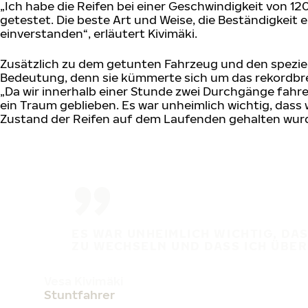
„Ich habe die Reifen bei einer Geschwindigkeit von 1
getestet. Die beste Art und Weise, die Beständigkeit e
einverstanden“, erläutert Kivimäki.
Zusätzlich zu dem getunten Fahrzeug und den speziel
Bedeutung, denn sie kümmerte sich um das rekordbre
„Da wir innerhalb einer Stunde zwei Durchgänge fahr
ein Traum geblieben. Es war unheimlich wichtig, dass 
Zustand der Reifen auf dem Laufenden gehalten wurde
ES WAR UNHEIMLICH WICHTIG, DA
ZU WECHSELN UND DASS ICH ÜBE
Vesa Kivimäki
Stuntfahrer