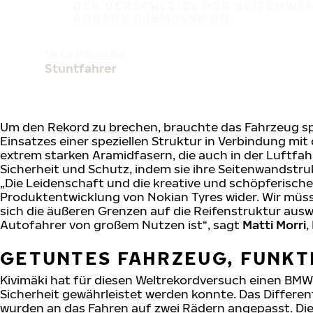
DER VERSCHLEISS DER SEITENWÄN
NDERE AUSMASSE AN.
Vesa Kivimäki
Stuntfahrer
Um den Rekord zu brechen, brauchte das Fahrzeug spez
Einsatzes einer speziellen Struktur in Verbindung m
extrem starken Aramidfasern, die auch in der Luftfa
Sicherheit und Schutz, indem sie ihre Seitenwandstr
„Die Leidenschaft und die kreative und schöpferische 
Produktentwicklung von Nokian Tyres wider. Wir müs
sich die äußeren Grenzen auf die Reifenstruktur auswi
Autofahrer von großem Nutzen ist“, sagt
Matti Morri
,
GETUNTES FAHRZEUG, FUNKT
Kivimäki hat für diesen Weltrekordversuch einen BMW
Sicherheit gewährleistet werden konnte. Das Differe
wurden an das Fahren auf zwei Rädern angepasst. Di