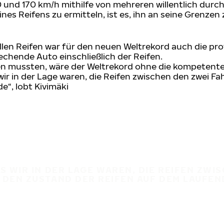
20 und 170 km/h mithilfe von mehreren willentlich du
ines Reifens zu ermitteln, ist es, ihn an seine Grenze
len Reifen war für den neuen Weltrekord auch die pro
chende Auto einschließlich der Reifen.
en mussten, wäre der Weltrekord ohne die kompetente
wir in der Lage waren, die Reifen zwischen den zwei F
“, lobt Kivimäki
SS WIR IN DER LAGE WAREN, DIE REIFEN ZW
R DEN ZUSTAND DER REIFEN AUF DEM LAUFE