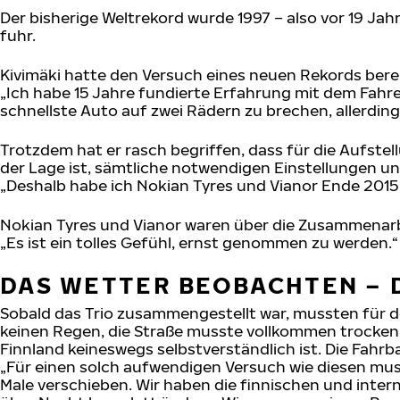
Der bisherige Weltrekord wurde 1997 – also vor 19 Jah
fuhr.
Kivimäki hatte den Versuch eines neuen Rekords berei
„Ich habe 15 Jahre fundierte Erfahrung mit dem Fahr
schnellste Auto auf zwei Rädern zu brechen, allerdings
Trotzdem hat er rasch begriffen, dass für die Aufste
der Lage ist, sämtliche notwendigen Einstellungen 
„Deshalb habe ich Nokian Tyres und Vianor Ende 2015 
Nokian Tyres und Vianor waren über die Zusammenarbe
„Es ist ein tolles Gefühl, ernst genommen zu werden.“
DAS WETTER BEOBACHTEN – 
Sobald das Trio zusammengestellt war, mussten für 
keinen Regen, die Straße musste vollkommen trocken 
Finnland keineswegs selbstverständlich ist. Die Fah
„Für einen solch aufwendigen Versuch wie diesen mus
Male verschieben. Wir haben die finnischen und inter