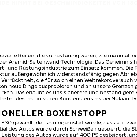
DE NIMMT BEI GESCHWINDIGKEITEN VON 180 
ielle Reifen, die so beständig waren, wie maximal mög
it der Aramid-Seitenwand-Technologie. Das Geheimnis 
hrt- und Rüstungsindustrie zum Einsatz kommen. Die 
uktur außergewöhnlich widerstandsfähig gegen Abrieb
Verrücktheit, die für solch einen Weltrekordversuch v
sen neue Dinge ausprobieren und an unsere Grenzen g
rken. Das erlaubt es uns sicherere und beständigere R
 Leiter des technischen Kundendienstes bei Nokian Ty
IONELLER BOXENSTOPP
 330 gewählt, der so umgerüstet wurde, dass auf zwei
ntial des Autos wurde durch Schweißen gesperrt, die
e Leistung des Autos wurde auf 400 PS gesteigert, u